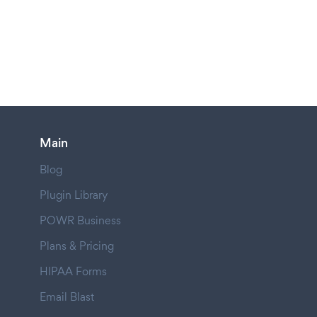
Main
Blog
Plugin Library
POWR Business
Plans & Pricing
HIPAA Forms
Email Blast