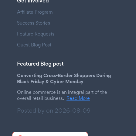
Get Involved
Affiliate Program
Success Stories
Feature Requests
Guest Blog Post
Featured Blog post
Converting Cross-Border Shoppers During
Black Friday & Cyber Monday
Online commerce is an integral part of the
overall retail business.
Read More
Posted by on
2026-08-09