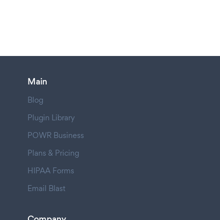
Main
Blog
Plugin Library
POWR Business
Plans & Pricing
HIPAA Forms
Email Blast
Company