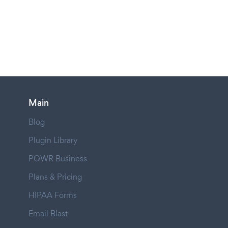
Main
Blog
Plugin Library
POWR Business
Plans & Pricing
HIPAA Forms
Email Blast