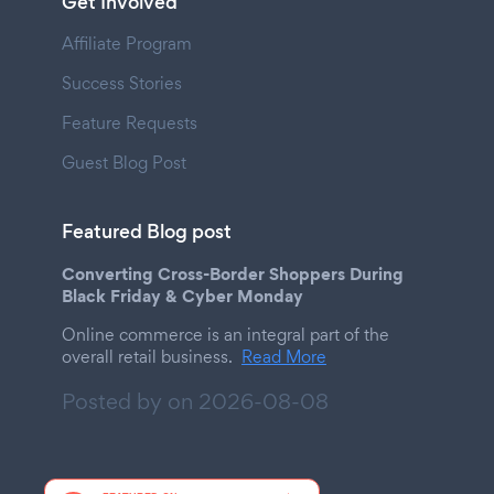
Get Involved
Affiliate Program
Success Stories
Feature Requests
Guest Blog Post
Featured Blog post
Converting Cross-Border Shoppers During
Black Friday & Cyber Monday
Online commerce is an integral part of the
overall retail business.
Read More
Posted by on
2026-08-08