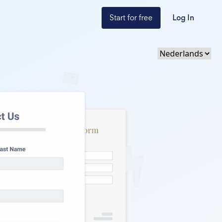
Start for free
Log In