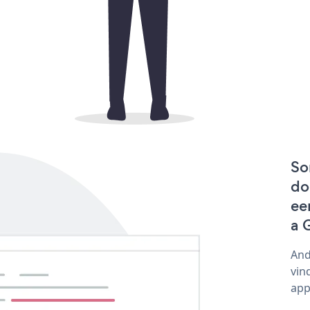
So
do
ee
a 
And
vin
app