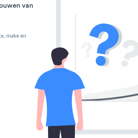
bouwen van
te, make en