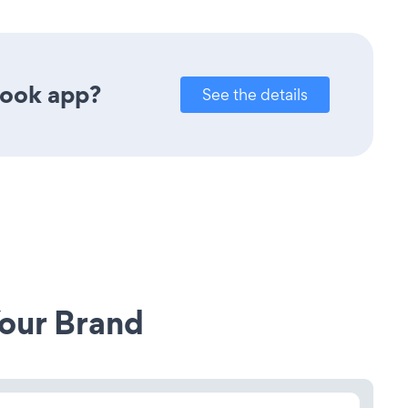
book app?
See the details
our Brand