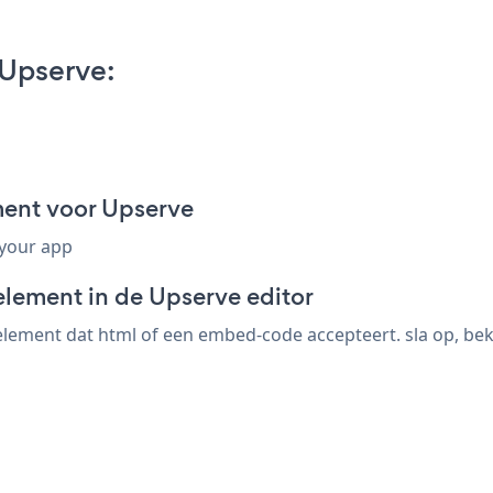
Upserve:
ent voor Upserve
 your app
element in de Upserve editor
ement dat html of een embed-code accepteert. sla op, beki