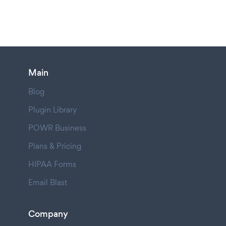
Main
Blog
Plugin Library
POWR Business
Plans & Pricing
HIPAA Forms
Email Blast
Company