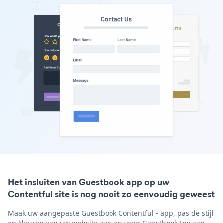
Het insluiten van Guestbook app op uw
Contentful site is nog nooit zo eenvoudig geweest
Maak uw aangepaste Guestbook Contentful - app, pas de stijl
en kleuren van uw website aan en voeg Guestbook toe aan