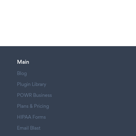
Main
Blog
Plugin Library
POWR Business
Plans & Pricing
HIPAA Forms
Email Blast