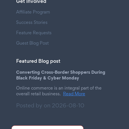
Get Involved
Affiliate Program
Success Stories
Feature Requests
Guest Blog Post
Featured Blog post
Converting Cross-Border Shoppers During
Black Friday & Cyber Monday
Online commerce is an integral part of the
overall retail business.
Read More
Posted by on
2026-08-10