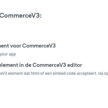
n CommerceV3:
ment voor CommerceV3
 your app
-element in de CommerceV3 editor
 element dat html of een embed-code accepteert. sla op, 