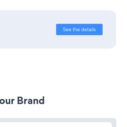
.
See the details
our Brand