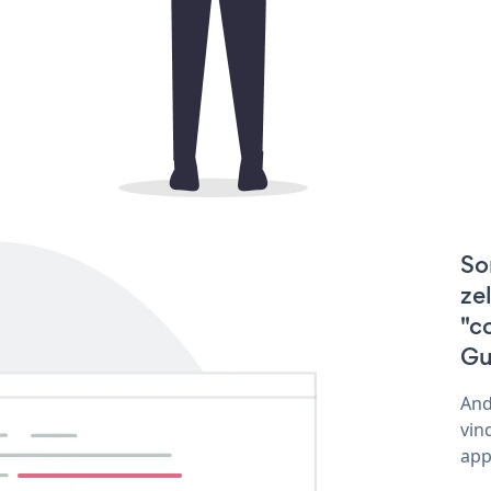
So
ze
"c
Gu
And
vin
app