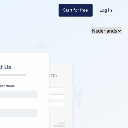
Start for free
Log In