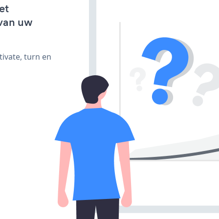
et
van uw
ivate, turn en