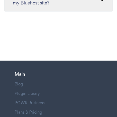
my Bluehost site?
Main
Blog
Plugin Library
POWR Business
Plans & Pricing