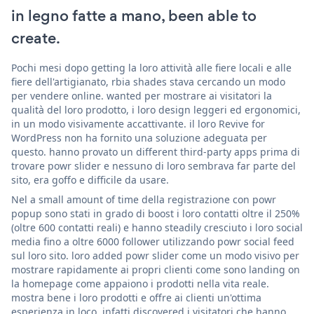
in legno fatte a mano, been able to
create.
Pochi mesi dopo getting la loro attività alle fiere locali e alle
fiere dell'artigianato, rbia shades stava cercando un modo
per vendere online. wanted per mostrare ai visitatori la
qualità del loro prodotto, i loro design leggeri ed ergonomici,
in un modo visivamente accattivante. il loro Revive for
WordPress non ha fornito una soluzione adeguata per
questo. hanno provato un different third-party apps prima di
trovare powr slider e nessuno di loro sembrava far parte del
sito, era goffo e difficile da usare.
Nel a small amount of time della registrazione con powr
popup sono stati in grado di boost i loro contatti oltre il 250%
(oltre 600 contatti reali) e hanno steadily cresciuto i loro social
media fino a oltre 6000 follower utilizzando powr social feed
sul loro sito. loro added powr slider come un modo visivo per
mostrare rapidamente ai propri clienti come sono landing on
la homepage come appaiono i prodotti nella vita reale.
mostra bene i loro prodotti e offre ai clienti un'ottima
esperienza in loco. infatti discovered i visitatori che hanno