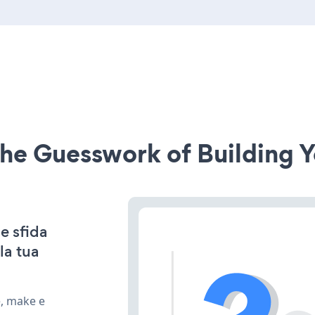
he Guesswork of Building Y
e sfida
la tua
e, make e