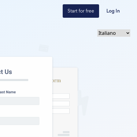
Start for free
Log In