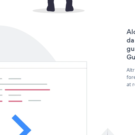
Al
da
gu
Gu
Alt
for
at 