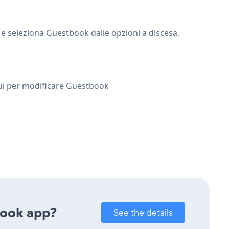
 e seleziona Guestbook dalle opzioni a discesa,
 qui per modificare Guestbook
book app?
See the details