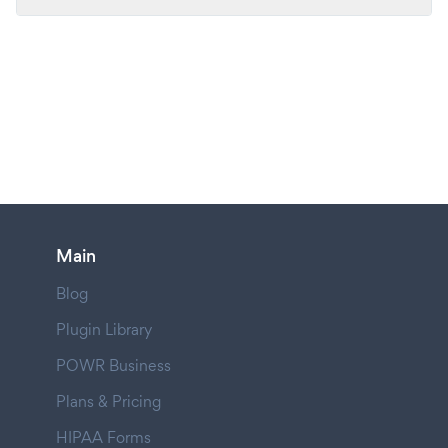
Main
Blog
Plugin Library
POWR Business
Plans & Pricing
HIPAA Forms