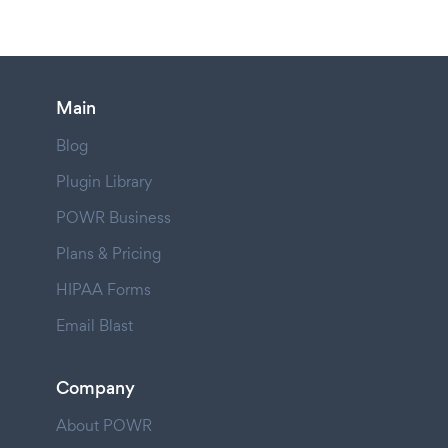
Main
Blog
Plugin Library
POWR Business
Plans & Pricing
HIPAA Forms
Email Blast
Company
About POWR