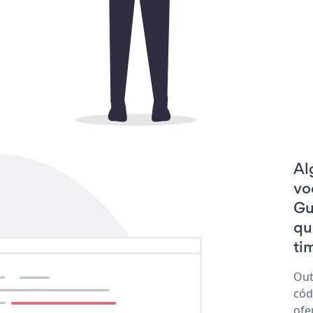
Al
vo
Gu
qu
tim
Out
cód
ofe