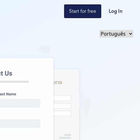
Start for free
Log In