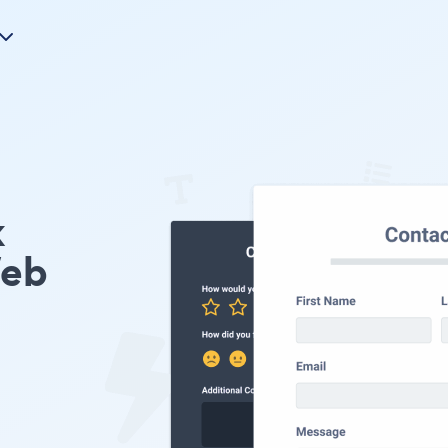
k
Web