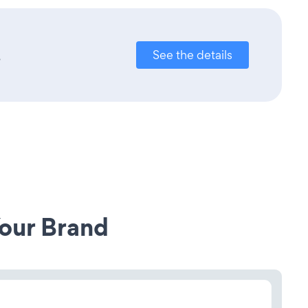
.
See the details
our Brand