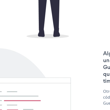
Al
un
Gu
qu
tim
Otr
cód
Gue