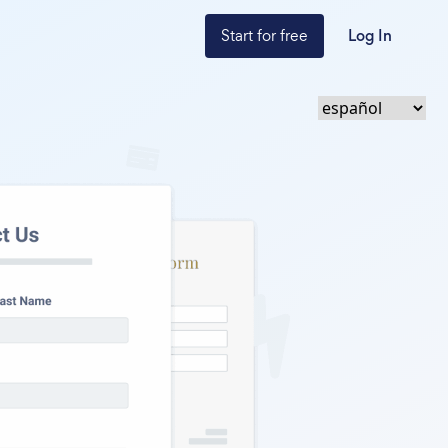
Start for free
Log In