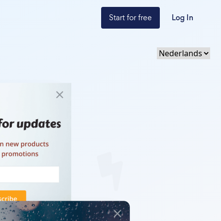
Start for free
Log In