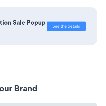
tion Sale Popup
See the details
our Brand