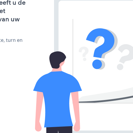
eeft u de
et
van uw
e, turn en