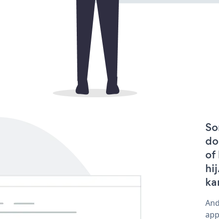
So
do
of
hi
ka
And
app