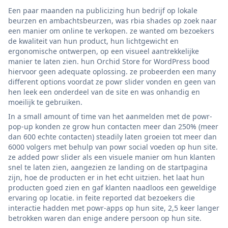
Een paar maanden na publicizing hun bedrijf op lokale
beurzen en ambachtsbeurzen, was rbia shades op zoek naar
een manier om online te verkopen. ze wanted om bezoekers
de kwaliteit van hun product, hun lichtgewicht en
ergonomische ontwerpen, op een visueel aantrekkelijke
manier te laten zien. hun Orchid Store for WordPress bood
hiervoor geen adequate oplossing. ze probeerden een many
different options voordat ze powr slider vonden en geen van
hen leek een onderdeel van de site en was onhandig en
moeilijk te gebruiken.
In a small amount of time van het aanmelden met de powr-
pop-up konden ze grow hun contacten meer dan 250% (meer
dan 600 echte contacten) steadily laten groeien tot meer dan
6000 volgers met behulp van powr social voeden op hun site.
ze added powr slider als een visuele manier om hun klanten
snel te laten zien, aangezien ze landing on de startpagina
zijn, hoe de producten er in het echt uitzien. het laat hun
producten goed zien en gaf klanten naadloos een geweldige
ervaring op locatie. in feite reported dat bezoekers die
interactie hadden met powr-apps op hun site, 2,5 keer langer
betrokken waren dan enige andere persoon op hun site.