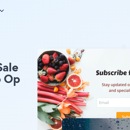
Sale
 Op