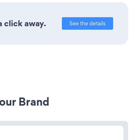
a click away.
See the details
our Brand