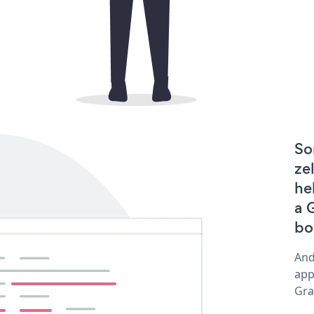
So
ze
he
a 
bo
And
app
Gra