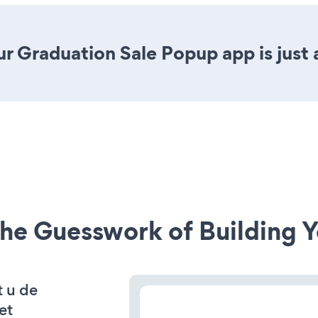
r Graduation Sale Popup app is just 
he Guesswork of Building Y
t u de
et