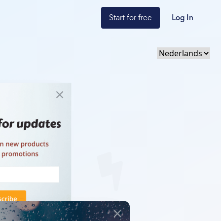
Start for free
Log In