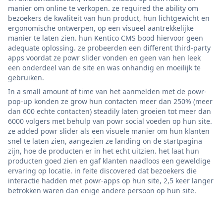
manier om online te verkopen. ze required the ability om
bezoekers de kwaliteit van hun product, hun lichtgewicht en
ergonomische ontwerpen, op een visueel aantrekkelijke
manier te laten zien. hun Kentico CMS bood hiervoor geen
adequate oplossing. ze probeerden een different third-party
apps voordat ze powr slider vonden en geen van hen leek
een onderdeel van de site en was onhandig en moeilijk te
gebruiken.
In a small amount of time van het aanmelden met de powr-
pop-up konden ze grow hun contacten meer dan 250% (meer
dan 600 echte contacten) steadily laten groeien tot meer dan
6000 volgers met behulp van powr social voeden op hun site.
ze added powr slider als een visuele manier om hun klanten
snel te laten zien, aangezien ze landing on de startpagina
zijn, hoe de producten er in het echt uitzien. het laat hun
producten goed zien en gaf klanten naadloos een geweldige
ervaring op locatie. in feite discovered dat bezoekers die
interactie hadden met powr-apps op hun site, 2,5 keer langer
betrokken waren dan enige andere persoon op hun site.