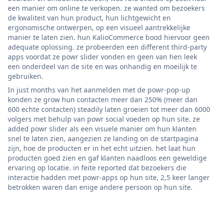
een manier om online te verkopen. ze wanted om bezoekers
de kwaliteit van hun product, hun lichtgewicht en
ergonomische ontwerpen, op een visueel aantrekkelijke
manier te laten zien. hun KalioCommerce bood hiervoor geen
adequate oplossing. ze probeerden een different third-party
apps voordat ze powr slider vonden en geen van hen leek
een onderdeel van de site en was onhandig en moeilijk te
gebruiken.
In just months van het aanmelden met de powr-pop-up
konden ze grow hun contacten meer dan 250% (meer dan
600 echte contacten) steadily laten groeien tot meer dan 6000
volgers met behulp van powr social voeden op hun site. ze
added powr slider als een visuele manier om hun klanten
snel te laten zien, aangezien ze landing on de startpagina
zijn, hoe de producten er in het echt uitzien. het laat hun
producten goed zien en gaf klanten naadloos een geweldige
ervaring op locatie. in feite reported dat bezoekers die
interactie hadden met powr-apps op hun site, 2,5 keer langer
betrokken waren dan enige andere persoon op hun site.