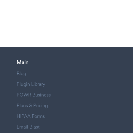
Main
Blog
Plugin Library
POWR Business
Plans & Pricing
HIPAA Forms
Email Blast