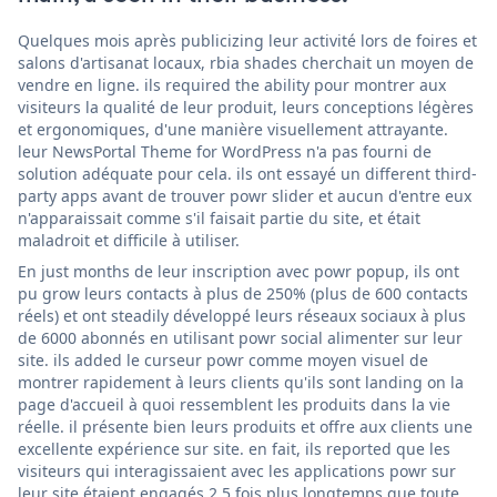
Quelques mois après publicizing leur activité lors de foires et
salons d'artisanat locaux, rbia shades cherchait un moyen de
vendre en ligne. ils required the ability pour montrer aux
visiteurs la qualité de leur produit, leurs conceptions légères
et ergonomiques, d'une manière visuellement attrayante.
leur NewsPortal Theme for WordPress n'a pas fourni de
solution adéquate pour cela. ils ont essayé un different third-
party apps avant de trouver powr slider et aucun d'entre eux
n'apparaissait comme s'il faisait partie du site, et était
maladroit et difficile à utiliser.
En just months de leur inscription avec powr popup, ils ont
pu grow leurs contacts à plus de 250% (plus de 600 contacts
réels) et ont steadily développé leurs réseaux sociaux à plus
de 6000 abonnés en utilisant powr social alimenter sur leur
site. ils added le curseur powr comme moyen visuel de
montrer rapidement à leurs clients qu'ils sont landing on la
page d'accueil à quoi ressemblent les produits dans la vie
réelle. il présente bien leurs produits et offre aux clients une
excellente expérience sur site. en fait, ils reported que les
visiteurs qui interagissaient avec les applications powr sur
leur site étaient engagés 2,5 fois plus longtemps que toute