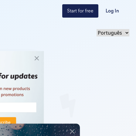
Start for free
Log In