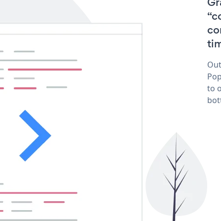
Gr
“c
co
tim
Out
Pop
to 
bot