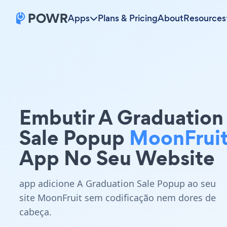
Apps
Plans & Pricing
About
Resources
Embutir A Graduation
Sale Popup
MoonFrui
App No Seu Website
app adicione A Graduation Sale Popup ao seu
site MoonFruit sem codificação nem dores de
cabeça.