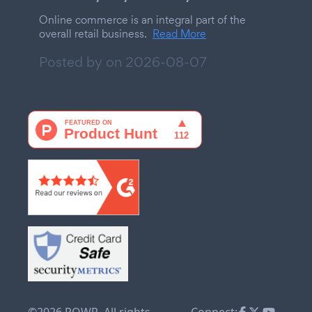
Online commerce is an integral part of the
overall retail business.
Read More
Posted by on
2026-08-07
©2026 POWR. All rights
Connect: