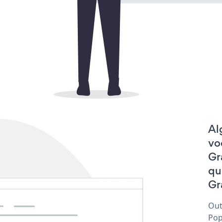
Al
vo
Gr
qu
Gr
Out
Pop