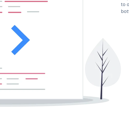
to 
bot