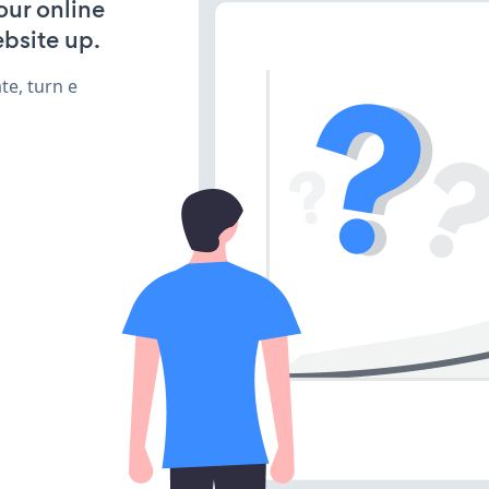
our online
bsite up.
te, turn e