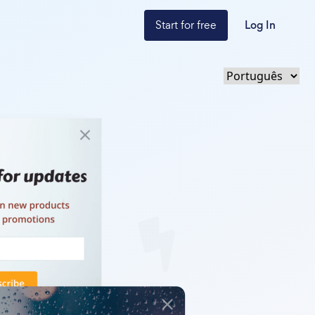
Start for free
Log In