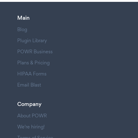
Main
Blog
Plugin Library
POWR Business
Plans & Pricing
HIPAA Forms
Email Blast
Company
About POWR
We're hiring!
Terms of Service