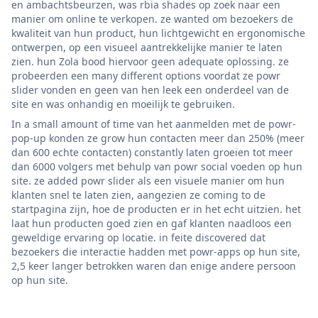
en ambachtsbeurzen, was rbia shades op zoek naar een
manier om online te verkopen. ze wanted om bezoekers de
kwaliteit van hun product, hun lichtgewicht en ergonomische
ontwerpen, op een visueel aantrekkelijke manier te laten
zien. hun Zola bood hiervoor geen adequate oplossing. ze
probeerden een many different options voordat ze powr
slider vonden en geen van hen leek een onderdeel van de
site en was onhandig en moeilijk te gebruiken.
In a small amount of time van het aanmelden met de powr-
pop-up konden ze grow hun contacten meer dan 250% (meer
dan 600 echte contacten) constantly laten groeien tot meer
dan 6000 volgers met behulp van powr social voeden op hun
site. ze added powr slider als een visuele manier om hun
klanten snel te laten zien, aangezien ze coming to de
startpagina zijn, hoe de producten er in het echt uitzien. het
laat hun producten goed zien en gaf klanten naadloos een
geweldige ervaring op locatie. in feite discovered dat
bezoekers die interactie hadden met powr-apps op hun site,
2,5 keer langer betrokken waren dan enige andere persoon
op hun site.