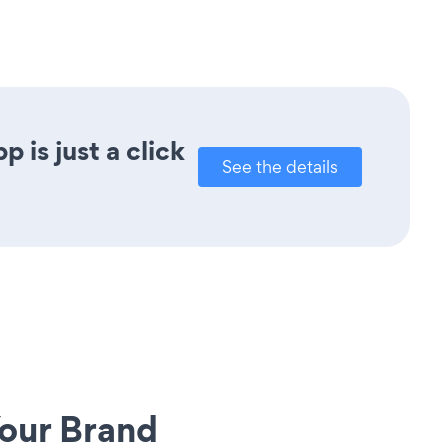
 is just a click
See the details
our Brand