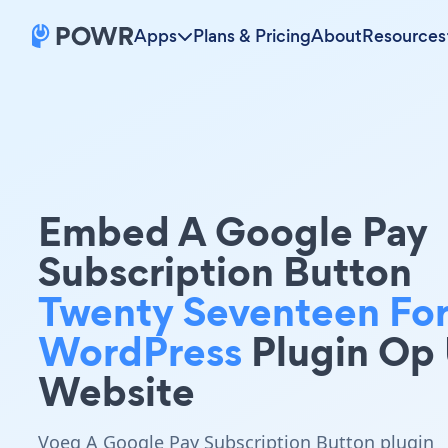
Apps
Plans & Pricing
About
Resources
Embed A Google Pay
Subscription Button
Twenty Seventeen Fo
WordPress
Plugin Op
Website
Voeg A Google Pay Subscription Button plugin