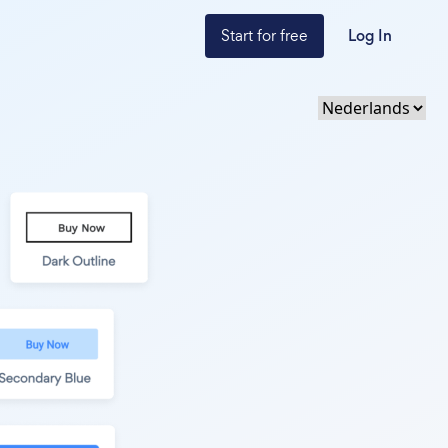
Start for free
Log In