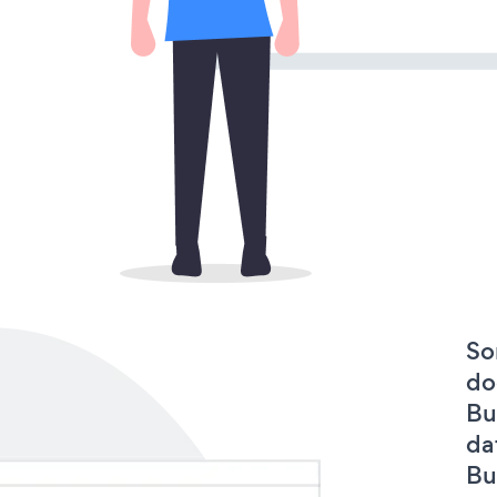
So
do
Bu
da
Bu