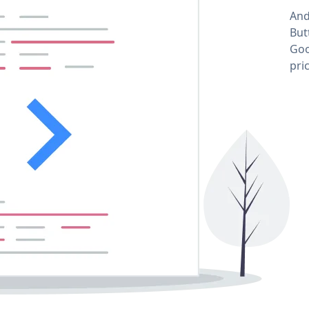
And
But
Goo
pri