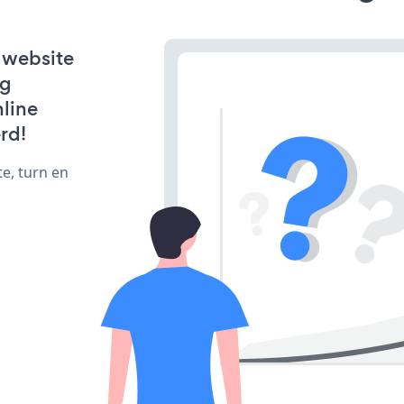
 website
ng
line
rd!
e, turn en