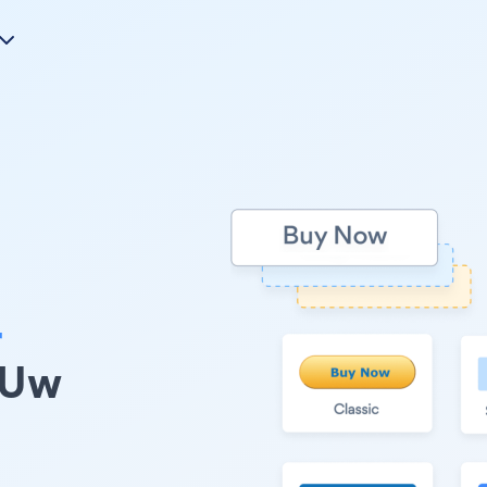
r
 Uw