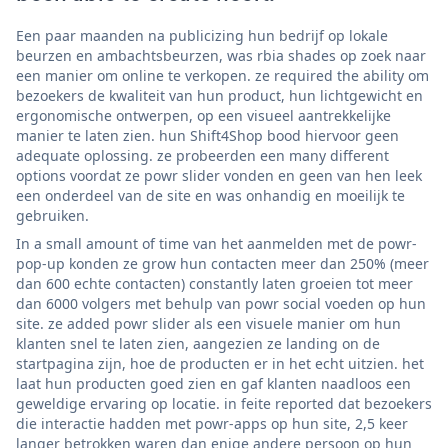
Een paar maanden na publicizing hun bedrijf op lokale
beurzen en ambachtsbeurzen, was rbia shades op zoek naar
een manier om online te verkopen. ze required the ability om
bezoekers de kwaliteit van hun product, hun lichtgewicht en
ergonomische ontwerpen, op een visueel aantrekkelijke
manier te laten zien. hun Shift4Shop bood hiervoor geen
adequate oplossing. ze probeerden een many different
options voordat ze powr slider vonden en geen van hen leek
een onderdeel van de site en was onhandig en moeilijk te
gebruiken.
In a small amount of time van het aanmelden met de powr-
pop-up konden ze grow hun contacten meer dan 250% (meer
dan 600 echte contacten) constantly laten groeien tot meer
dan 6000 volgers met behulp van powr social voeden op hun
site. ze added powr slider als een visuele manier om hun
klanten snel te laten zien, aangezien ze landing on de
startpagina zijn, hoe de producten er in het echt uitzien. het
laat hun producten goed zien en gaf klanten naadloos een
geweldige ervaring op locatie. in feite reported dat bezoekers
die interactie hadden met powr-apps op hun site, 2,5 keer
langer betrokken waren dan enige andere persoon op hun