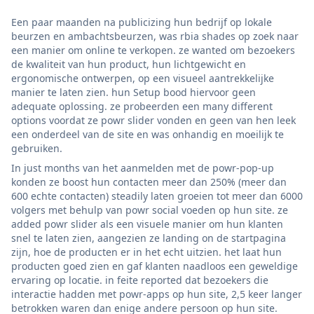
Een paar maanden na publicizing hun bedrijf op lokale
beurzen en ambachtsbeurzen, was rbia shades op zoek naar
een manier om online te verkopen. ze wanted om bezoekers
de kwaliteit van hun product, hun lichtgewicht en
ergonomische ontwerpen, op een visueel aantrekkelijke
manier te laten zien. hun Setup bood hiervoor geen
adequate oplossing. ze probeerden een many different
options voordat ze powr slider vonden en geen van hen leek
een onderdeel van de site en was onhandig en moeilijk te
gebruiken.
In just months van het aanmelden met de powr-pop-up
konden ze boost hun contacten meer dan 250% (meer dan
600 echte contacten) steadily laten groeien tot meer dan 6000
volgers met behulp van powr social voeden op hun site. ze
added powr slider als een visuele manier om hun klanten
snel te laten zien, aangezien ze landing on de startpagina
zijn, hoe de producten er in het echt uitzien. het laat hun
producten goed zien en gaf klanten naadloos een geweldige
ervaring op locatie. in feite reported dat bezoekers die
interactie hadden met powr-apps op hun site, 2,5 keer langer
betrokken waren dan enige andere persoon op hun site.