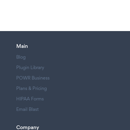
Main
Blog
Plugin Library
POWR Business
Plans & Pricing
HIPAA Forms
Email Blast
Company