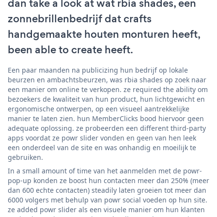
dan take a look at wat rbia shades, een
zonnebrillenbedrijf dat crafts
handgemaakte houten monturen heeft,
been able to create heeft.
Een paar maanden na publicizing hun bedrijf op lokale
beurzen en ambachtsbeurzen, was rbia shades op zoek naar
een manier om online te verkopen. ze required the ability om
bezoekers de kwaliteit van hun product, hun lichtgewicht en
ergonomische ontwerpen, op een visueel aantrekkelijke
manier te laten zien. hun MemberClicks bood hiervoor geen
adequate oplossing. ze probeerden een different third-party
apps voordat ze powr slider vonden en geen van hen leek
een onderdeel van de site en was onhandig en moeilijk te
gebruiken.
In a small amount of time van het aanmelden met de powr-
pop-up konden ze boost hun contacten meer dan 250% (meer
dan 600 echte contacten) steadily laten groeien tot meer dan
6000 volgers met behulp van powr social voeden op hun site.
ze added powr slider als een visuele manier om hun klanten