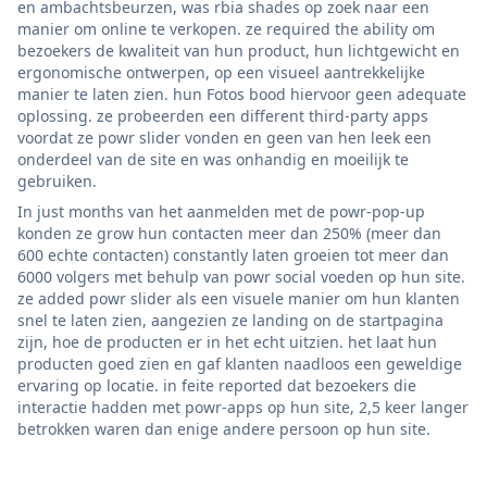
en ambachtsbeurzen, was rbia shades op zoek naar een
manier om online te verkopen. ze required the ability om
bezoekers de kwaliteit van hun product, hun lichtgewicht en
ergonomische ontwerpen, op een visueel aantrekkelijke
manier te laten zien. hun Fotos bood hiervoor geen adequate
oplossing. ze probeerden een different third-party apps
voordat ze powr slider vonden en geen van hen leek een
onderdeel van de site en was onhandig en moeilijk te
gebruiken.
In just months van het aanmelden met de powr-pop-up
konden ze grow hun contacten meer dan 250% (meer dan
600 echte contacten) constantly laten groeien tot meer dan
6000 volgers met behulp van powr social voeden op hun site.
ze added powr slider als een visuele manier om hun klanten
snel te laten zien, aangezien ze landing on de startpagina
zijn, hoe de producten er in het echt uitzien. het laat hun
producten goed zien en gaf klanten naadloos een geweldige
ervaring op locatie. in feite reported dat bezoekers die
interactie hadden met powr-apps op hun site, 2,5 keer langer
betrokken waren dan enige andere persoon op hun site.