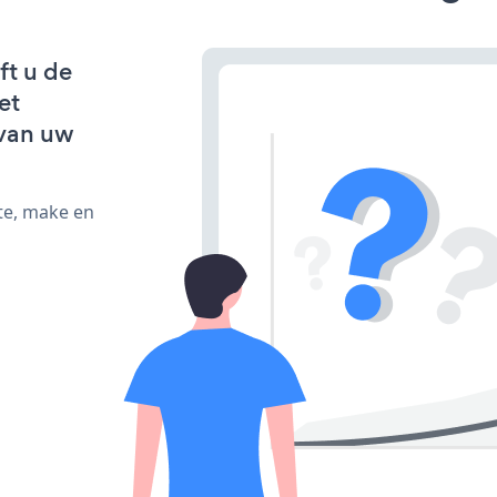
ft u de
et
van uw
te, make en