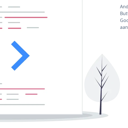
And
But
Goo
aan