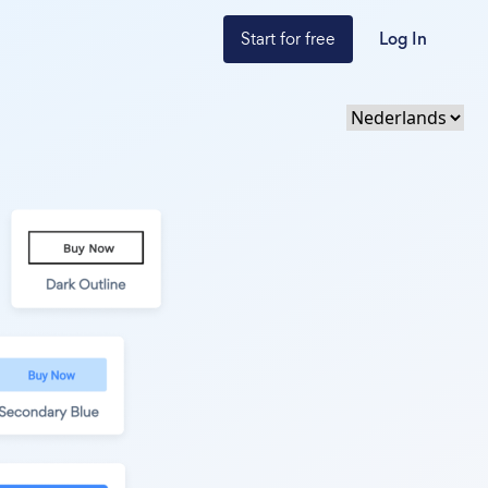
Start for free
Log In