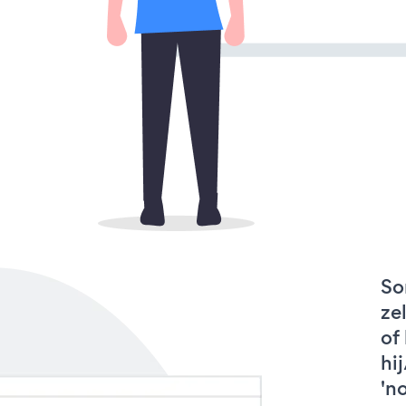
So
ze
of
hi
'n