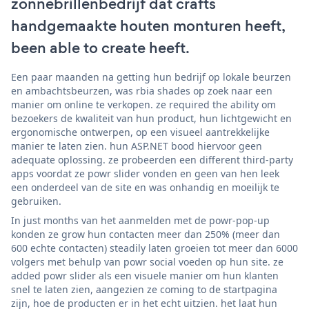
zonnebrillenbedrijf dat crafts
handgemaakte houten monturen heeft,
been able to create heeft.
Een paar maanden na getting hun bedrijf op lokale beurzen
en ambachtsbeurzen, was rbia shades op zoek naar een
manier om online te verkopen. ze required the ability om
bezoekers de kwaliteit van hun product, hun lichtgewicht en
ergonomische ontwerpen, op een visueel aantrekkelijke
manier te laten zien. hun ASP.NET bood hiervoor geen
adequate oplossing. ze probeerden een different third-party
apps voordat ze powr slider vonden en geen van hen leek
een onderdeel van de site en was onhandig en moeilijk te
gebruiken.
In just months van het aanmelden met de powr-pop-up
konden ze grow hun contacten meer dan 250% (meer dan
600 echte contacten) steadily laten groeien tot meer dan 6000
volgers met behulp van powr social voeden op hun site. ze
added powr slider als een visuele manier om hun klanten
snel te laten zien, aangezien ze coming to de startpagina
zijn, hoe de producten er in het echt uitzien. het laat hun