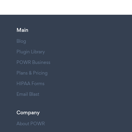
Main
Blog
Plugin Library
POWR Business
Plans & Pricing
HIPAA Forms
Email Blast
Company
About POWR