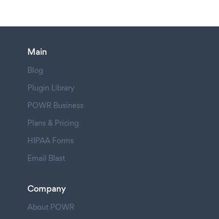
Main
Blog
Plugin Library
POWR Business
Plans & Pricing
HIPAA Forms
Email Blast
Company
About POWR