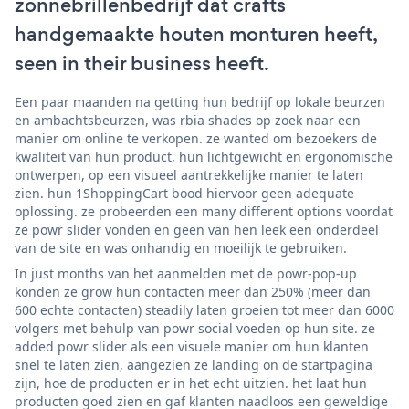
zonnebrillenbedrijf dat crafts
handgemaakte houten monturen heeft,
seen in their business heeft.
Een paar maanden na getting hun bedrijf op lokale beurzen
en ambachtsbeurzen, was rbia shades op zoek naar een
manier om online te verkopen. ze wanted om bezoekers de
kwaliteit van hun product, hun lichtgewicht en ergonomische
ontwerpen, op een visueel aantrekkelijke manier te laten
zien. hun 1ShoppingCart bood hiervoor geen adequate
oplossing. ze probeerden een many different options voordat
ze powr slider vonden en geen van hen leek een onderdeel
van de site en was onhandig en moeilijk te gebruiken.
In just months van het aanmelden met de powr-pop-up
konden ze grow hun contacten meer dan 250% (meer dan
600 echte contacten) steadily laten groeien tot meer dan 6000
volgers met behulp van powr social voeden op hun site. ze
added powr slider als een visuele manier om hun klanten
snel te laten zien, aangezien ze landing on de startpagina
zijn, hoe de producten er in het echt uitzien. het laat hun
producten goed zien en gaf klanten naadloos een geweldige