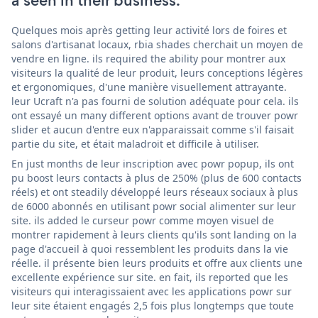
a seen in their business.
Quelques mois après getting leur activité lors de foires et
salons d'artisanat locaux, rbia shades cherchait un moyen de
vendre en ligne. ils required the ability pour montrer aux
visiteurs la qualité de leur produit, leurs conceptions légères
et ergonomiques, d'une manière visuellement attrayante.
leur Ucraft n'a pas fourni de solution adéquate pour cela. ils
ont essayé un many different options avant de trouver powr
slider et aucun d'entre eux n'apparaissait comme s'il faisait
partie du site, et était maladroit et difficile à utiliser.
En just months de leur inscription avec powr popup, ils ont
pu boost leurs contacts à plus de 250% (plus de 600 contacts
réels) et ont steadily développé leurs réseaux sociaux à plus
de 6000 abonnés en utilisant powr social alimenter sur leur
site. ils added le curseur powr comme moyen visuel de
montrer rapidement à leurs clients qu'ils sont landing on la
page d'accueil à quoi ressemblent les produits dans la vie
réelle. il présente bien leurs produits et offre aux clients une
excellente expérience sur site. en fait, ils reported que les
visiteurs qui interagissaient avec les applications powr sur
leur site étaient engagés 2,5 fois plus longtemps que toute