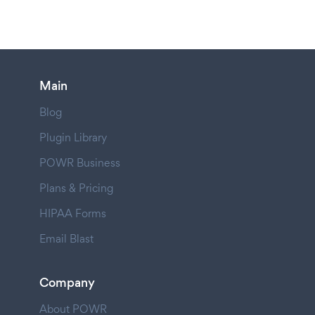
Main
Blog
Plugin Library
POWR Business
Plans & Pricing
HIPAA Forms
Email Blast
Company
About POWR