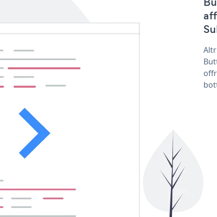
Bu
af
Su
Alt
But
off
bot