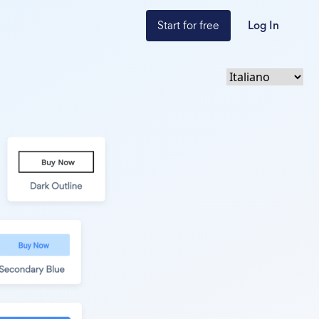
Start for free
Log In