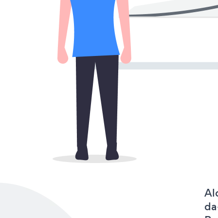
Al
da