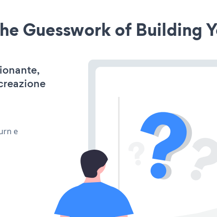
he Guesswork of Building Y
zionante,
 creazione
urn e