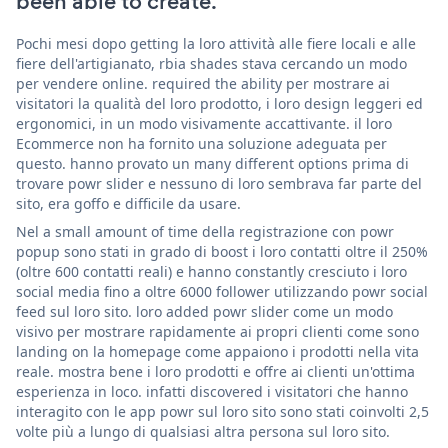
been able to create.
Pochi mesi dopo getting la loro attività alle fiere locali e alle
fiere dell'artigianato, rbia shades stava cercando un modo
per vendere online. required the ability per mostrare ai
visitatori la qualità del loro prodotto, i loro design leggeri ed
ergonomici, in un modo visivamente accattivante. il loro
Ecommerce non ha fornito una soluzione adeguata per
questo. hanno provato un many different options prima di
trovare powr slider e nessuno di loro sembrava far parte del
sito, era goffo e difficile da usare.
Nel a small amount of time della registrazione con powr
popup sono stati in grado di boost i loro contatti oltre il 250%
(oltre 600 contatti reali) e hanno constantly cresciuto i loro
social media fino a oltre 6000 follower utilizzando powr social
feed sul loro sito. loro added powr slider come un modo
visivo per mostrare rapidamente ai propri clienti come sono
landing on la homepage come appaiono i prodotti nella vita
reale. mostra bene i loro prodotti e offre ai clienti un'ottima
esperienza in loco. infatti discovered i visitatori che hanno
interagito con le app powr sul loro sito sono stati coinvolti 2,5
volte più a lungo di qualsiasi altra persona sul loro sito.