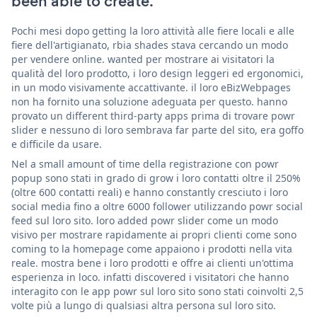
been able to create.
Pochi mesi dopo getting la loro attività alle fiere locali e alle
fiere dell'artigianato, rbia shades stava cercando un modo
per vendere online. wanted per mostrare ai visitatori la
qualità del loro prodotto, i loro design leggeri ed ergonomici,
in un modo visivamente accattivante. il loro eBizWebpages
non ha fornito una soluzione adeguata per questo. hanno
provato un different third-party apps prima di trovare powr
slider e nessuno di loro sembrava far parte del sito, era goffo
e difficile da usare.
Nel a small amount of time della registrazione con powr
popup sono stati in grado di grow i loro contatti oltre il 250%
(oltre 600 contatti reali) e hanno constantly cresciuto i loro
social media fino a oltre 6000 follower utilizzando powr social
feed sul loro sito. loro added powr slider come un modo
visivo per mostrare rapidamente ai propri clienti come sono
coming to la homepage come appaiono i prodotti nella vita
reale. mostra bene i loro prodotti e offre ai clienti un'ottima
esperienza in loco. infatti discovered i visitatori che hanno
interagito con le app powr sul loro sito sono stati coinvolti 2,5
volte più a lungo di qualsiasi altra persona sul loro sito.