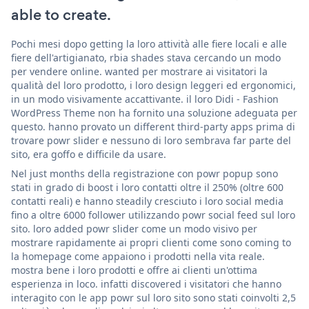
able to create.
Pochi mesi dopo getting la loro attività alle fiere locali e alle
fiere dell'artigianato, rbia shades stava cercando un modo
per vendere online. wanted per mostrare ai visitatori la
qualità del loro prodotto, i loro design leggeri ed ergonomici,
in un modo visivamente accattivante. il loro Didi - Fashion
WordPress Theme non ha fornito una soluzione adeguata per
questo. hanno provato un different third-party apps prima di
trovare powr slider e nessuno di loro sembrava far parte del
sito, era goffo e difficile da usare.
Nel just months della registrazione con powr popup sono
stati in grado di boost i loro contatti oltre il 250% (oltre 600
contatti reali) e hanno steadily cresciuto i loro social media
fino a oltre 6000 follower utilizzando powr social feed sul loro
sito. loro added powr slider come un modo visivo per
mostrare rapidamente ai propri clienti come sono coming to
la homepage come appaiono i prodotti nella vita reale.
mostra bene i loro prodotti e offre ai clienti un'ottima
esperienza in loco. infatti discovered i visitatori che hanno
interagito con le app powr sul loro sito sono stati coinvolti 2,5