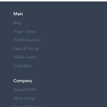
Main
Blog
Plugin Library
POWR Business
Plans & Pricing
HIPAA Forms
Email Blast
Company
About POWR
We're hiring!
Terms of Service