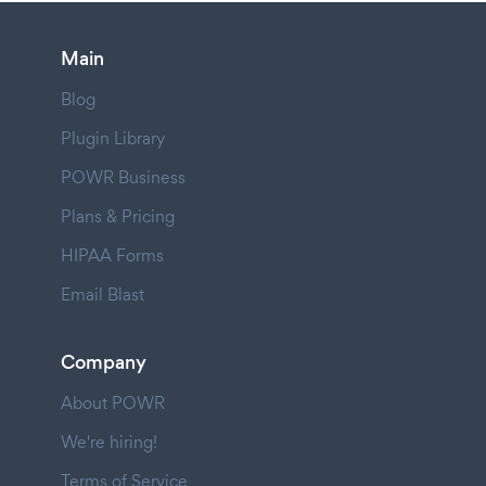
Main
Blog
Plugin Library
POWR Business
Plans & Pricing
HIPAA Forms
Email Blast
Company
About POWR
We're hiring!
Terms of Service