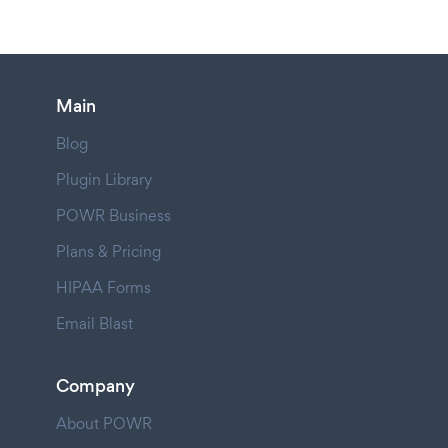
Main
Blog
Plugin Library
POWR Business
Plans & Pricing
HIPAA Forms
Email Blast
Company
About POWR