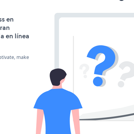
ss en
gran
a en línea
ptivate, make