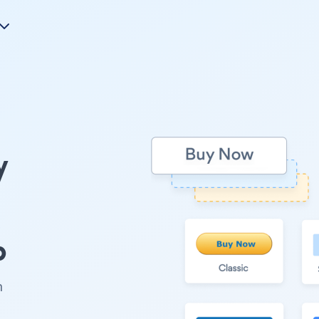
y
s
b
n