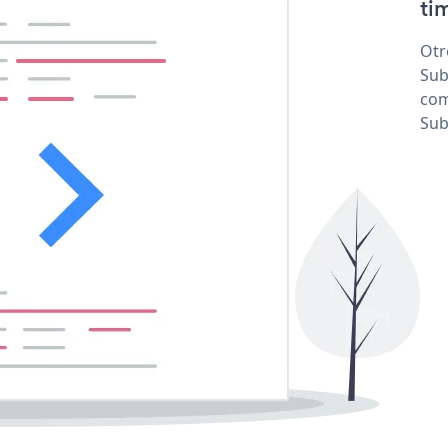
tim
Otr
Sub
com
Sub