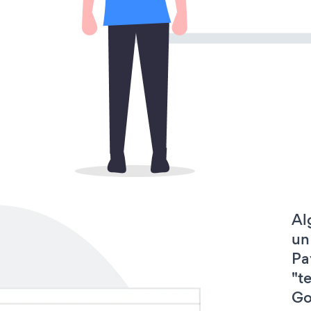
Al
un
Pa
"t
Go