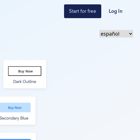
Start for free
Log In