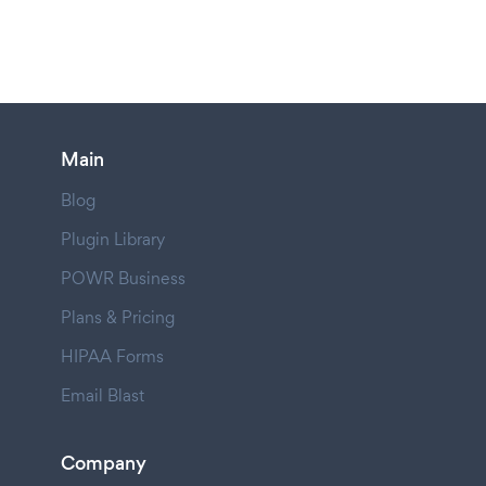
Main
Blog
Plugin Library
POWR Business
Plans & Pricing
HIPAA Forms
Email Blast
Company