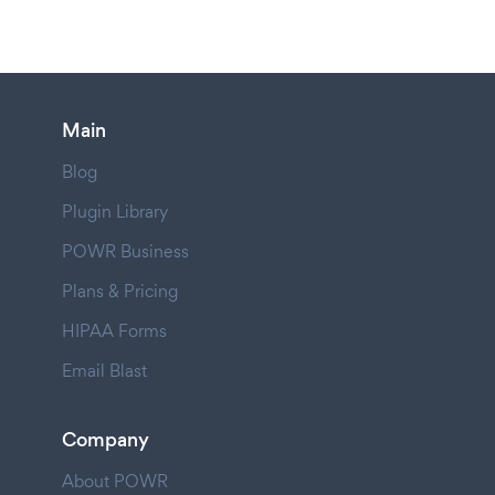
Main
Blog
Plugin Library
POWR Business
Plans & Pricing
HIPAA Forms
Email Blast
Company
About POWR