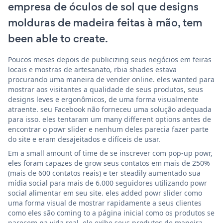
empresa de óculos de sol que designs
molduras de madeira feitas à mão, tem
been able to create.
Poucos meses depois de publicizing seus negócios em feiras
locais e mostras de artesanato, rbia shades estava
procurando uma maneira de vender online. eles wanted para
mostrar aos visitantes a qualidade de seus produtos, seus
designs leves e ergonômicos, de uma forma visualmente
atraente. seu Facebook não forneceu uma solução adequada
para isso. eles tentaram um many different options antes de
encontrar o powr slider e nenhum deles parecia fazer parte
do site e eram desajeitados e difíceis de usar.
Em a small amount of time de se inscrever com pop-up powr,
eles foram capazes de grow seus contatos em mais de 250%
(mais de 600 contatos reais) e ter steadily aumentado sua
mídia social para mais de 6.000 seguidores utilizando powr
social alimentar em seu site. eles added powr slider como
uma forma visual de mostrar rapidamente a seus clientes
como eles são coming to a página inicial como os produtos se
parecem na vida real. ele exibe seus produtos de maneira