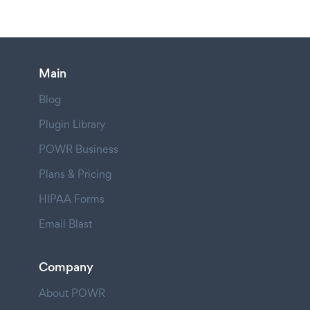
Main
Blog
Plugin Library
POWR Business
Plans & Pricing
HIPAA Forms
Email Blast
Company
About POWR