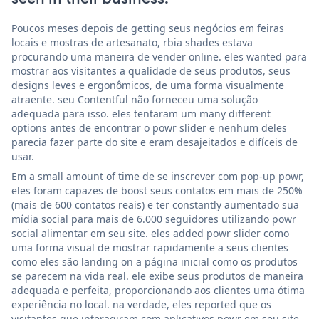
Poucos meses depois de getting seus negócios em feiras
locais e mostras de artesanato, rbia shades estava
procurando uma maneira de vender online. eles wanted para
mostrar aos visitantes a qualidade de seus produtos, seus
designs leves e ergonômicos, de uma forma visualmente
atraente. seu Contentful não forneceu uma solução
adequada para isso. eles tentaram um many different
options antes de encontrar o powr slider e nenhum deles
parecia fazer parte do site e eram desajeitados e difíceis de
usar.
Em a small amount of time de se inscrever com pop-up powr,
eles foram capazes de boost seus contatos em mais de 250%
(mais de 600 contatos reais) e ter constantly aumentado sua
mídia social para mais de 6.000 seguidores utilizando powr
social alimentar em seu site. eles added powr slider como
uma forma visual de mostrar rapidamente a seus clientes
como eles são landing on a página inicial como os produtos
se parecem na vida real. ele exibe seus produtos de maneira
adequada e perfeita, proporcionando aos clientes uma ótima
experiência no local. na verdade, eles reported que os
visitantes que interagiram com aplicativos powr em seu site