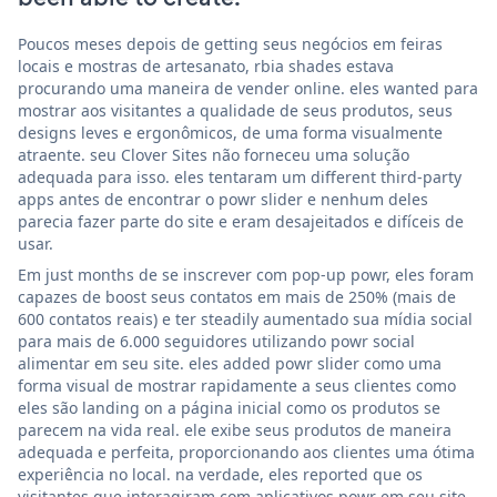
Poucos meses depois de getting seus negócios em feiras
locais e mostras de artesanato, rbia shades estava
procurando uma maneira de vender online. eles wanted para
mostrar aos visitantes a qualidade de seus produtos, seus
designs leves e ergonômicos, de uma forma visualmente
atraente. seu Clover Sites não forneceu uma solução
adequada para isso. eles tentaram um different third-party
apps antes de encontrar o powr slider e nenhum deles
parecia fazer parte do site e eram desajeitados e difíceis de
usar.
Em just months de se inscrever com pop-up powr, eles foram
capazes de boost seus contatos em mais de 250% (mais de
600 contatos reais) e ter steadily aumentado sua mídia social
para mais de 6.000 seguidores utilizando powr social
alimentar em seu site. eles added powr slider como uma
forma visual de mostrar rapidamente a seus clientes como
eles são landing on a página inicial como os produtos se
parecem na vida real. ele exibe seus produtos de maneira
adequada e perfeita, proporcionando aos clientes uma ótima
experiência no local. na verdade, eles reported que os
visitantes que interagiram com aplicativos powr em seu site