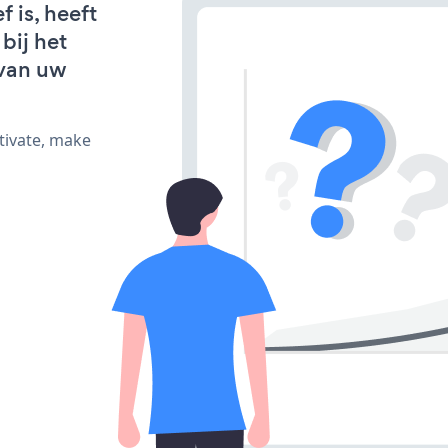
 is, heeft
bij het
van uw
tivate, make