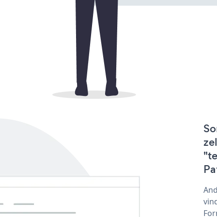
So
ze
"t
Pa
And
vin
For