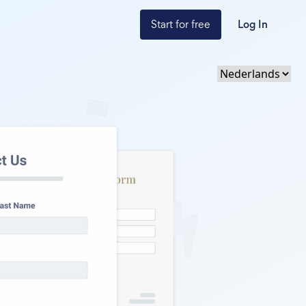
Start for free
Log In