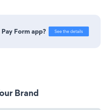
e Pay Form app?
See the details
our Brand