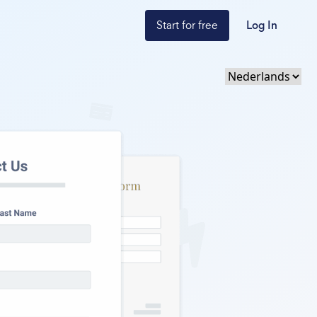
Start for free
Log In