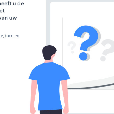
heeft u de
et
van uw
e, turn en