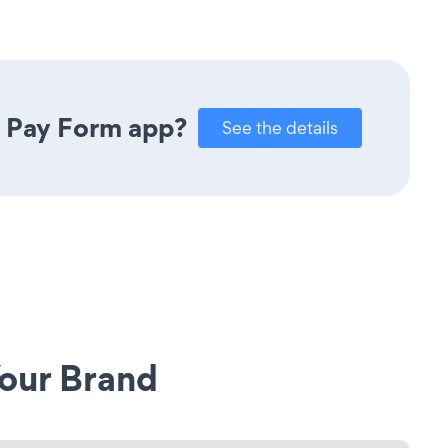
e Pay Form app?
See the details
our Brand