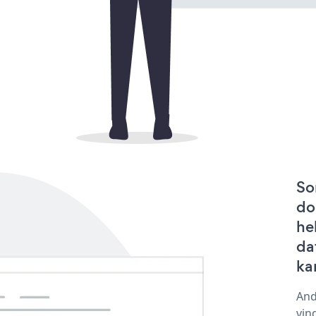
So
do
he
da
ka
And
vin